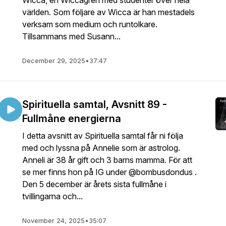
Wicca, en Wiccagren med studenter över hela
världen. Som följare av Wicca är han mestadels
verksam som medium och runtolkare.
Tillsammans med Susann...
December 29, 2025
•
37:47
Spirituella samtal, Avsnitt 89 -
Fullmåne energierna
I detta avsnitt av Spirituella samtal får ni följa
med och lyssna på Annelie som är astrolog.
Anneli är 38 år gift och 3 barns mamma. För att
se mer finns hon på IG under @bombusdondus .
Den 5 december är årets sista fullmåne i
tvillingarna och...
November 24, 2025
•
35:07