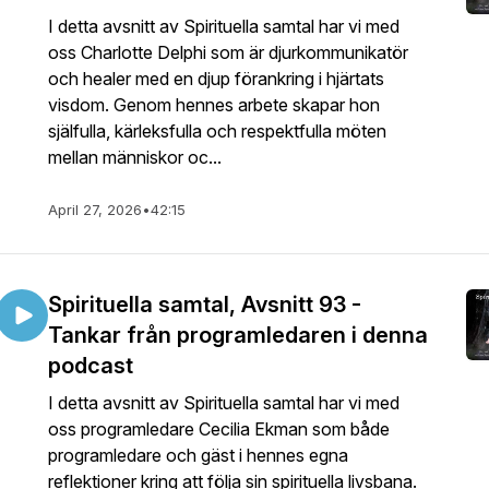
I detta avsnitt av Spirituella samtal har vi med
oss Charlotte Delphi som är djurkommunikatör
och healer med en djup förankring i hjärtats
visdom. Genom hennes arbete skapar hon
själfulla, kärleksfulla och respektfulla möten
mellan människor oc...
April 27, 2026
•
42:15
Spirituella samtal, Avsnitt 93 -
Tankar från programledaren i denna
podcast
I detta avsnitt av Spirituella samtal har vi med
oss programledare Cecilia Ekman som både
programledare och gäst i hennes egna
reflektioner kring att följa sin spirituella livsbana.